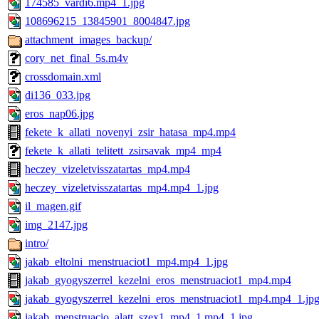
174585_vardi6.mp4_1.jpg
108696215_13845901_8004847.jpg
attachment_images_backup/
cory_net_final_5s.m4v
crossdomain.xml
di136_033.jpg
eros_nap06.jpg
fekete_k_allati_novenyi_zsir_hatasa_mp4.mp4
fekete_k_allati_telitett_zsirsavak_mp4_mp4
heczey_vizeletvisszatartas_mp4.mp4
heczey_vizeletvisszatartas_mp4.mp4_1.jpg
il_magen.gif
img_2147.jpg
intro/
jakab_eltolni_menstruaciot1_mp4.mp4_1.jpg
jakab_gyogyszerrel_kezelni_eros_menstruaciot1_mp4.mp4
jakab_gyogyszerrel_kezelni_eros_menstruaciot1_mp4.mp4_1.jp
jakab_menstruacio_alatt_szex1_mp4_1.mp4_1.jpg