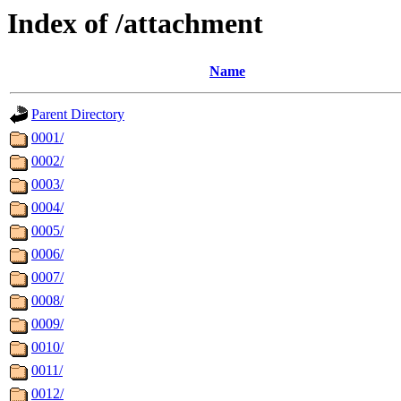
Index of /attachment
Name
Parent Directory
0001/
0002/
0003/
0004/
0005/
0006/
0007/
0008/
0009/
0010/
0011/
0012/