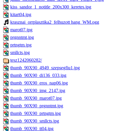
kiss_sandor_1_notitle_200x300_keretes.jpg
kitart04.jpg
krasznai_orrplasztika2_felhuzott hang_WM.ogg
marot07.jpg
prgnntmt.jpg
prtngtm.jpg
smllcts.jpg
tesz1242060282/
thumb_90X90_4949_szepsegfiu1.jpg
thumb_90X90_di136_033.jpg
thumb_90X90_eros_nap06.jpg
thumb_90X90_img_2147.jpg
thumb_90X90_marot07.jpg
thumb_90X90_prgnntmt.jpg
thumb_90X90_prtngtm.jpg
thumb_90X90_smllcts.jpg
thumb_90X90_tt04.jpg