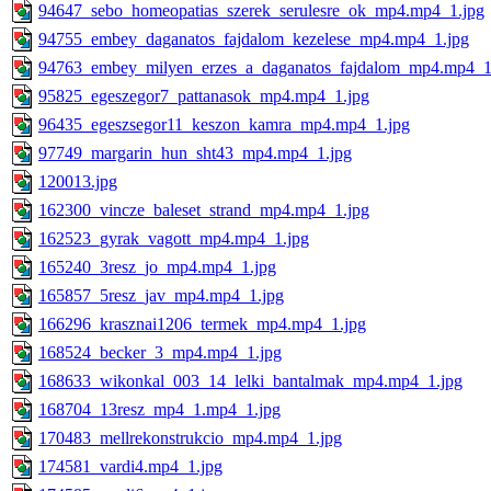
94647_sebo_homeopatias_szerek_serulesre_ok_mp4.mp4_1.jpg
94755_embey_daganatos_fajdalom_kezelese_mp4.mp4_1.jpg
94763_embey_milyen_erzes_a_daganatos_fajdalom_mp4.mp4_1
95825_egeszegor7_pattanasok_mp4.mp4_1.jpg
96435_egeszsegor11_keszon_kamra_mp4.mp4_1.jpg
97749_margarin_hun_sht43_mp4.mp4_1.jpg
120013.jpg
162300_vincze_baleset_strand_mp4.mp4_1.jpg
162523_gyrak_vagott_mp4.mp4_1.jpg
165240_3resz_jo_mp4.mp4_1.jpg
165857_5resz_jav_mp4.mp4_1.jpg
166296_krasznai1206_termek_mp4.mp4_1.jpg
168524_becker_3_mp4.mp4_1.jpg
168633_wikonkal_003_14_lelki_bantalmak_mp4.mp4_1.jpg
168704_13resz_mp4_1.mp4_1.jpg
170483_mellrekonstrukcio_mp4.mp4_1.jpg
174581_vardi4.mp4_1.jpg