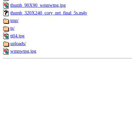
thumb_90X90_wmnwtng.jpg
thumb_320X240_cory_net_final_5s.m4v
tmp/
ts/
tt04.jpg
uploads/
wmnwtng.jpg