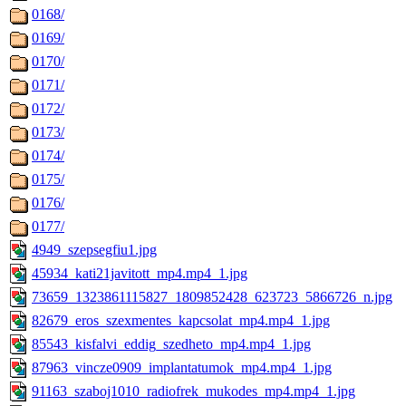
0168/
0169/
0170/
0171/
0172/
0173/
0174/
0175/
0176/
0177/
4949_szepsegfiu1.jpg
45934_kati21javitott_mp4.mp4_1.jpg
73659_1323861115827_1809852428_623723_5866726_n.jpg
82679_eros_szexmentes_kapcsolat_mp4.mp4_1.jpg
85543_kisfalvi_eddig_szedheto_mp4.mp4_1.jpg
87963_vincze0909_implantatumok_mp4.mp4_1.jpg
91163_szaboj1010_radiofrek_mukodes_mp4.mp4_1.jpg