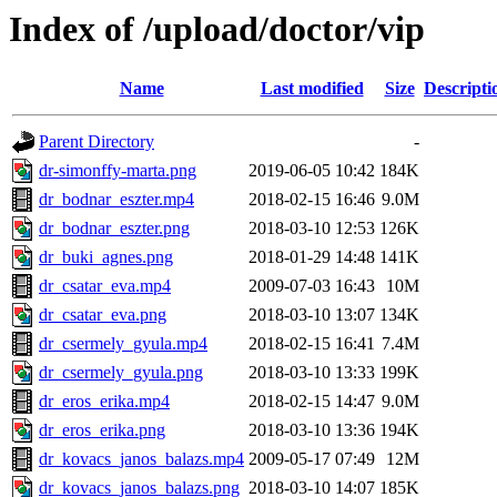
Index of /upload/doctor/vip
Name
Last modified
Size
Descripti
Parent Directory
-
dr-simonffy-marta.png
2019-06-05 10:42
184K
dr_bodnar_eszter.mp4
2018-02-15 16:46
9.0M
dr_bodnar_eszter.png
2018-03-10 12:53
126K
dr_buki_agnes.png
2018-01-29 14:48
141K
dr_csatar_eva.mp4
2009-07-03 16:43
10M
dr_csatar_eva.png
2018-03-10 13:07
134K
dr_csermely_gyula.mp4
2018-02-15 16:41
7.4M
dr_csermely_gyula.png
2018-03-10 13:33
199K
dr_eros_erika.mp4
2018-02-15 14:47
9.0M
dr_eros_erika.png
2018-03-10 13:36
194K
dr_kovacs_janos_balazs.mp4
2009-05-17 07:49
12M
dr_kovacs_janos_balazs.png
2018-03-10 14:07
185K