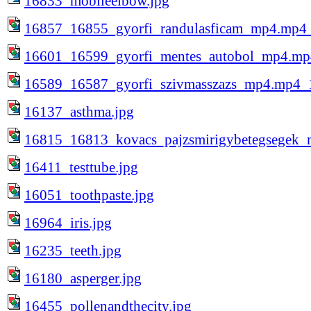
16833_mobileelbow.jpg
16857_16855_gyorfi_randulasficam_mp4.mp4_
16601_16599_gyorfi_mentes_autobol_mp4.mp
16589_16587_gyorfi_szivmasszazs_mp4.mp4_1
16137_asthma.jpg
16815_16813_kovacs_pajzsmirigybetegsegek_
16411_testtube.jpg
16051_toothpaste.jpg
16964_iris.jpg
16235_teeth.jpg
16180_asperger.jpg
16455_pollenandthecity.jpg