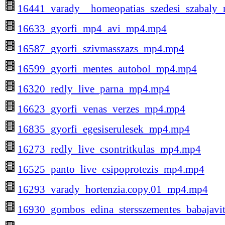
16441_varady__homeopatias_szedesi_szabaly
16633_gyorfi_mp4_avi_mp4.mp4
16587_gyorfi_szivmasszazs_mp4.mp4
16599_gyorfi_mentes_autobol_mp4.mp4
16320_redly_live_parna_mp4.mp4
16623_gyorfi_venas_verzes_mp4.mp4
16835_gyorfi_egesiserulesek_mp4.mp4
16273_redly_live_csontritkulas_mp4.mp4
16525_panto_live_csipoprotezis_mp4.mp4
16293_varady_hortenzia.copy.01_mp4.mp4
16930_gombos_edina_stersszementes_babajavi