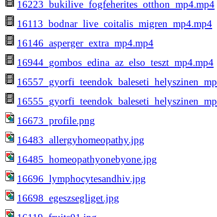
16223_bukilive_fogfeherites_otthon_mp4.mp4
16113_bodnar_live_coitalis_migren_mp4.mp4
16146_asperger_extra_mp4.mp4
16944_gombos_edina_az_elso_teszt_mp4.mp4
16557_gyorfi_teendok_baleseti_helyszinen_m
16555_gyorfi_teendok_baleseti_helyszinen_m
16673_profile.png
16483_allergyhomeopathy.jpg
16485_homeopathyonebyone.jpg
16696_lymphocytesandhiv.jpg
16698_egeszsegliget.jpg