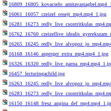
16809_16805_kovacselo_amitavastagbel.mp4_1
16061_16057_czeizel_ossejt_mp4.mp4_1.jpg
16281_16273_redly_live_csontritkulas_mp4.m
16762_16760_czeizellive_idealis_gyerekszam
16265_16245_redly_live_alvopoz_jo_mp4.mp4
16168_16146_asperger_extra_mp4.mp4_1.jpg
16326_16320_redly_live_parna_mp4.mp4_1.j
16457_lecturingachild.jpg
16263_16245_redly_live_alvopoz_jo_mp4.mp4
16283_16273_redly_live_csontritkulas_mp4.m
16150_16148_fresz_angina_def_mp4.mp4_1.j