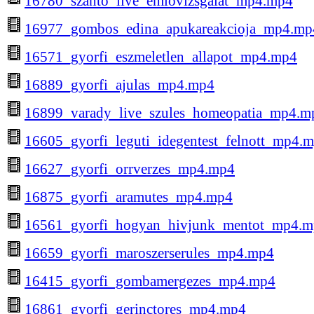
16780_szanto_live_emlovizsgalat_mp4.mp4
16977_gombos_edina_apukareakcioja_mp4.mp
16571_gyorfi_eszmeletlen_allapot_mp4.mp4
16889_gyorfi_ajulas_mp4.mp4
16899_varady_live_szules_homeopatia_mp4.m
16605_gyorfi_leguti_idegentest_felnott_mp4.
16627_gyorfi_orrverzes_mp4.mp4
16875_gyorfi_aramutes_mp4.mp4
16561_gyorfi_hogyan_hivjunk_mentot_mp4.
16659_gyorfi_maroszerserules_mp4.mp4
16415_gyorfi_gombamergezes_mp4.mp4
16861_gyorfi_gerinctores_mp4.mp4