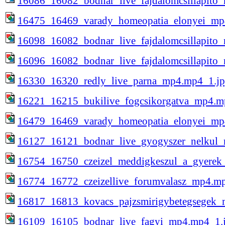
16086_16082_bodnar_live_fajdalomcsillapito
16475_16469_varady_homeopatia_elonyei_mp
16098_16082_bodnar_live_fajdalomcsillapito
16096_16082_bodnar_live_fajdalomcsillapito
16330_16320_redly_live_parna_mp4.mp4_1.j
16221_16215_bukilive_fogcsikorgatva_mp4.m
16479_16469_varady_homeopatia_elonyei_mp
16127_16121_bodnar_live_gyogyszer_nelkul
16754_16750_czeizel_meddigkeszul_a_gyerek
16774_16772_czeizellive_forumvalasz_mp4.m
16817_16813_kovacs_pajzsmirigybetegsegek_
16109_16105_bodnar_live_fagyi_mp4.mp4_1.