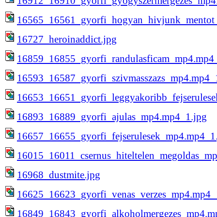
16912_16910_gyorfi_gyogyszermergezes_mp4
16565_16561_gyorfi_hogyan_hivjunk_mentot
16727_heroinaddict.jpg
16859_16855_gyorfi_randulasficam_mp4.mp4_
16593_16587_gyorfi_szivmasszazs_mp4.mp4_1
16653_16651_gyorfi_leggyakoribb_fejserules
16893_16889_gyorfi_ajulas_mp4.mp4_1.jpg
16657_16655_gyorfi_fejserulesek_mp4.mp4_1
16015_16011_csernus_hiteltelen_megoldas_m
16968_dustmite.jpg
16625_16623_gyorfi_venas_verzes_mp4.mp4_
16849_16843_gyorfi_alkoholmergezes_mp4.m