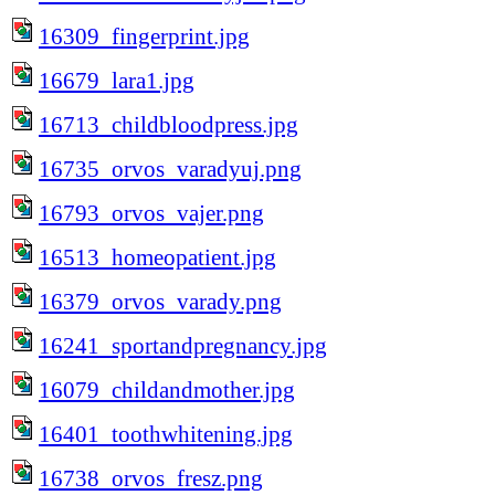
16309_fingerprint.jpg
16679_lara1.jpg
16713_childbloodpress.jpg
16735_orvos_varadyuj.png
16793_orvos_vajer.png
16513_homeopatient.jpg
16379_orvos_varady.png
16241_sportandpregnancy.jpg
16079_childandmother.jpg
16401_toothwhitening.jpg
16738_orvos_fresz.png