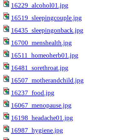
16229_alcohol01.jpg
16519_sleepingcouple.jpg
16435_sleepingonback.jpg
16700_menshealth.jpg
16511_homeoherb01.jpg
16481_sorethroat.jpg
16507_motherandchild.jpg
16237_food.jpg
16067_menopause.jpg
16198_headache01.jpg
16987_hygiene.jpg