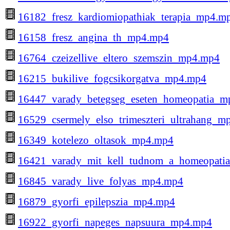
16182_fresz_kardiomiopathiak_terapia_mp4.m
16158_fresz_angina_th_mp4.mp4
16764_czeizellive_eltero_szemszin_mp4.mp4
16215_bukilive_fogcsikorgatva_mp4.mp4
16447_varady_betegseg_eseten_homeopatia_
16529_csermely_elso_trimeszteri_ultrahang_m
16349_kotelezo_oltasok_mp4.mp4
16421_varady_mit_kell_tudnom_a_homeopati
16845_varady_live_folyas_mp4.mp4
16879_gyorfi_epilepszia_mp4.mp4
16922_gyorfi_napeges_napsuura_mp4.mp4