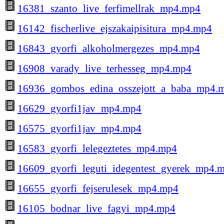
16381_szanto_live_ferfimellrak_mp4.mp4
16142_fischerlive_ejszakaipisitura_mp4.mp4
16843_gyorfi_alkoholmergezes_mp4.mp4
16908_varady_live_terhesseg_mp4.mp4
16936_gombos_edina_osszejott_a_baba_mp4.
16629_gyorfi1jav_mp4.mp4
16575_gyorfi1jav_mp4.mp4
16583_gyorfi_lelegeztetes_mp4.mp4
16609_gyorfi_leguti_idegentest_gyerek_mp4.
16655_gyorfi_fejserulesek_mp4.mp4
16105_bodnar_live_fagyi_mp4.mp4