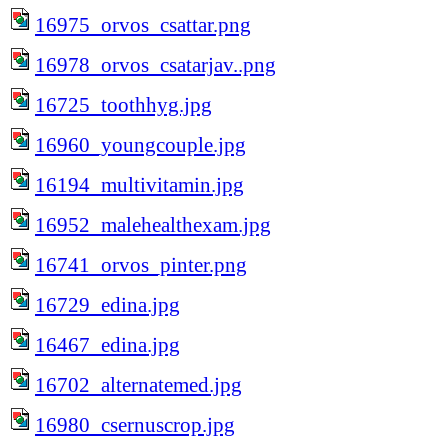
16975_orvos_csattar.png
16978_orvos_csatarjav..png
16725_toothhyg.jpg
16960_youngcouple.jpg
16194_multivitamin.jpg
16952_malehealthexam.jpg
16741_orvos_pinter.png
16729_edina.jpg
16467_edina.jpg
16702_alternatemed.jpg
16980_csernuscrop.jpg