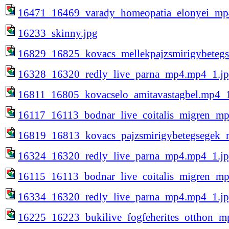
16471_16469_varady_homeopatia_elonyei_mp
16233_skinny.jpg
16829_16825_kovacs_mellekpajzsmirigybeteg
16328_16320_redly_live_parna_mp4.mp4_1.j
16811_16805_kovacselo_amitavastagbel.mp4_1
16117_16113_bodnar_live_coitalis_migren_m
16819_16813_kovacs_pajzsmirigybetegsegek_
16324_16320_redly_live_parna_mp4.mp4_1.j
16115_16113_bodnar_live_coitalis_migren_m
16334_16320_redly_live_parna_mp4.mp4_1.j
16225_16223_bukilive_fogfeherites_otthon_m