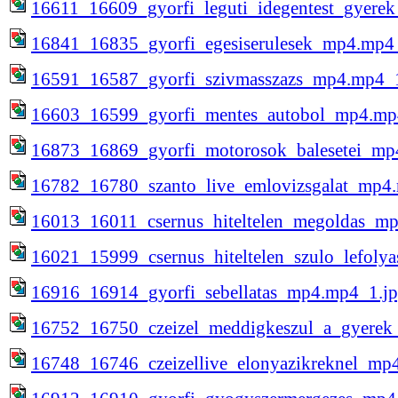
16611_16609_gyorfi_leguti_idegentest_gyere
16841_16835_gyorfi_egesiserulesek_mp4.mp4
16591_16587_gyorfi_szivmasszazs_mp4.mp4_1
16603_16599_gyorfi_mentes_autobol_mp4.mp
16873_16869_gyorfi_motorosok_balesetei_mp
16782_16780_szanto_live_emlovizsgalat_mp4
16013_16011_csernus_hiteltelen_megoldas_m
16021_15999_csernus_hiteltelen_szulo_lefoly
16916_16914_gyorfi_sebellatas_mp4.mp4_1.j
16752_16750_czeizel_meddigkeszul_a_gyerek
16748_16746_czeizellive_elonyazikreknel_mp