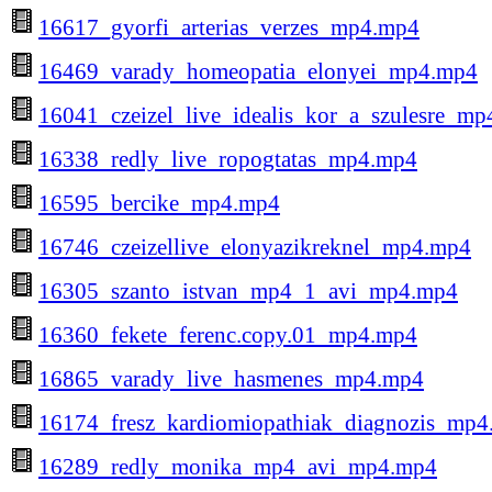
16617_gyorfi_arterias_verzes_mp4.mp4
16469_varady_homeopatia_elonyei_mp4.mp4
16041_czeizel_live_idealis_kor_a_szulesre_m
16338_redly_live_ropogtatas_mp4.mp4
16595_bercike_mp4.mp4
16746_czeizellive_elonyazikreknel_mp4.mp4
16305_szanto_istvan_mp4_1_avi_mp4.mp4
16360_fekete_ferenc.copy.01_mp4.mp4
16865_varady_live_hasmenes_mp4.mp4
16174_fresz_kardiomiopathiak_diagnozis_mp
16289_redly_monika_mp4_avi_mp4.mp4