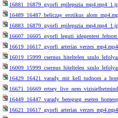
16881_16879_gyorfi_epilepszia_mp4.mp4_1.j
16489_16487_beliczay_erotikus_alom_mp4.mp
16883_16879_gyorfi_epilepszia_mp4.mp4_1.j
16607_16605_gyorfi_leguti_idegentest_felnot
16619_16617_gyorfi_arterias_verzes_mp4.mp4
16019_15999_csernus_hiteltelen_szulo_lefoly
16009_15999_csernus_hiteltelen_szulo_lefoly
16429_16421_varady_mit_kell_tudnom_a_hom
16671_16669_ertsey_live_nem_vizisielhetmin
16449_16447_varady_betegseg_eseten_homeo
16621_16617_gyorfi_arterias_verzes_mp4.mp4