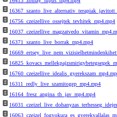
16413_zolnay_lupus_mp4.mp4
16367_szanto_live_alternativ_terapiak_javito
16756_czeizellive_ossejtek_tevhitek_mp4.mp4
16037_czeizellive_magzatvedo_vitamin_mp4.
16371_szanto_live_borrak_mp4.mp4
16669_ertsey_live_nem_vizisielhetmindenkih
16825_kovacs_mellekpajzsmirigybetegsegek_
16760_czeizellive_idealis_gyerekszam_mp4.m
16311_redly_live_szamitogep_mp4.mp4
16164_fresz_angina_th_jav_mp4.mp4
16031_czeizel_live_dohanyzas_terhesseg_ide
16063_czeizel_fogyokura_es_gyerekvallalas_