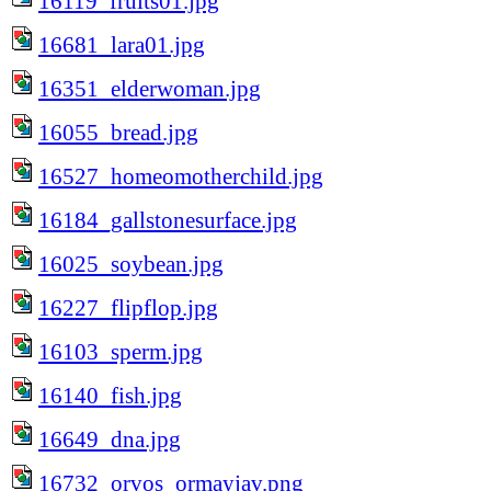
16119_fruits01.jpg
16681_lara01.jpg
16351_elderwoman.jpg
16055_bread.jpg
16527_homeomotherchild.jpg
16184_gallstonesurface.jpg
16025_soybean.jpg
16227_flipflop.jpg
16103_sperm.jpg
16140_fish.jpg
16649_dna.jpg
16732_orvos_ormayjav.png