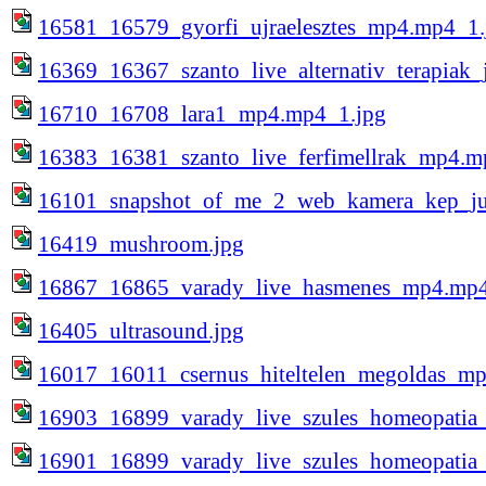
16581_16579_gyorfi_ujraelesztes_mp4.mp4_1.
16369_16367_szanto_live_alternativ_terapiak_
16710_16708_lara1_mp4.mp4_1.jpg
16383_16381_szanto_live_ferfimellrak_mp4.m
16101_snapshot_of_me_2_web_kamera_kep_ju
16419_mushroom.jpg
16867_16865_varady_live_hasmenes_mp4.mp4
16405_ultrasound.jpg
16017_16011_csernus_hiteltelen_megoldas_m
16903_16899_varady_live_szules_homeopatia
16901_16899_varady_live_szules_homeopatia