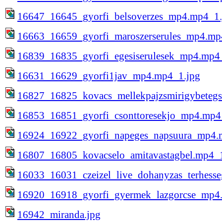
16647_16645_gyorfi_belsoverzes_mp4.mp4_1.
16663_16659_gyorfi_maroszerserules_mp4.mp
16839_16835_gyorfi_egesiserulesek_mp4.mp4
16631_16629_gyorfi1jav_mp4.mp4_1.jpg
16827_16825_kovacs_mellekpajzsmirigybeteg
16853_16851_gyorfi_csonttoresekjo_mp4.mp4
16924_16922_gyorfi_napeges_napsuura_mp4.
16807_16805_kovacselo_amitavastagbel.mp4_1
16033_16031_czeizel_live_dohanyzas_terhess
16920_16918_gyorfi_gyermek_lazgorcse_mp4
16942_miranda.jpg