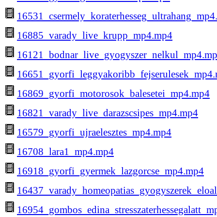
16531_csermely_koraterhesseg_ultrahang_mp4
16885_varady_live_krupp_mp4.mp4
16121_bodnar_live_gyogyszer_nelkul_mp4.m
16651_gyorfi_leggyakoribb_fejserulesek_mp4
16869_gyorfi_motorosok_balesetei_mp4.mp4
16821_varady_live_darazscsipes_mp4.mp4
16579_gyorfi_ujraelesztes_mp4.mp4
16708_lara1_mp4.mp4
16918_gyorfi_gyermek_lazgorcse_mp4.mp4
16437_varady_homeopatias_gyogyszerek_eloal
16954_gombos_edina_stresszaterhessegalatt_